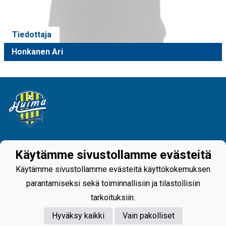
Tiedottaja
Honkanen Ari
Tietosuojaseloste
Käytämme sivustollamme evästeitä
Juniorijalkapallo Huima
Käytämme sivustollamme evästeitä käyttökokemuksen
minna.porrassalmi@huimajuniorijalkapallo.fi
parantamiseksi sekä toiminnallisiin ja tilastollisiin
@huimajuniorijalkapallo
tarkoituksiin.
Hyväksy kaikki
Vain pakolliset