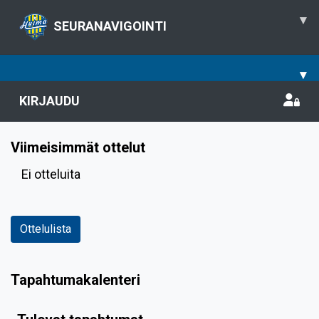
▾
SEURANAVIGOINTI
▾
KIRJAUDU
Viimeisimmät ottelut
Ei otteluita
Ottelulista
Tapahtumakalenteri