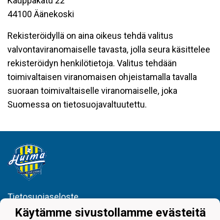
Kauppakatu 22
44100 Äänekoski
Rekisteröidyllä on aina oikeus tehdä valitus
valvontaviranomaiselle tavasta, jolla seura käsittelee
rekisteröidyn henkilötietoja. Valitus tehdään
toimivaltaisen viranomaisen ohjeistamalla tavalla
suoraan toimivaltaiselle viranomaiselle, joka
Suomessa on tietosuojavaltuutettu.
Tietosuojaseloste
Käytämme sivustollamme evästeitä
Juniorijalkapallo Huima