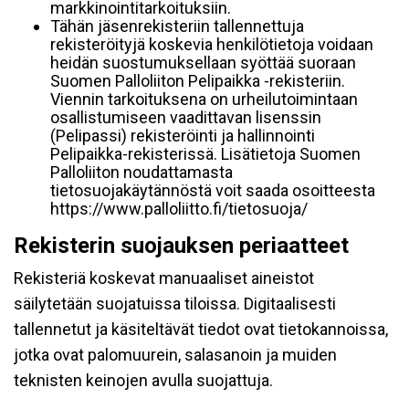
markkinointitarkoituksiin.
Tähän jäsenrekisteriin tallennettuja
rekisteröityjä koskevia henkilötietoja voidaan
heidän suostumuksellaan syöttää suoraan
Suomen Palloliiton Pelipaikka -rekisteriin.
Viennin tarkoituksena on urheilutoimintaan
osallistumiseen vaadittavan lisenssin
(Pelipassi) rekisteröinti ja hallinnointi
Pelipaikka-rekisterissä. Lisätietoja Suomen
Palloliiton noudattamasta
tietosuojakäytännöstä voit saada osoitteesta
https://www.palloliitto.fi/tietosuoja/
Rekisterin suojauksen periaatteet
Rekisteriä koskevat manuaaliset aineistot
säilytetään suojatuissa tiloissa. Digitaalisesti
tallennetut ja käsiteltävät tiedot ovat tietokannoissa,
jotka ovat palomuurein, salasanoin ja muiden
teknisten keinojen avulla suojattuja.