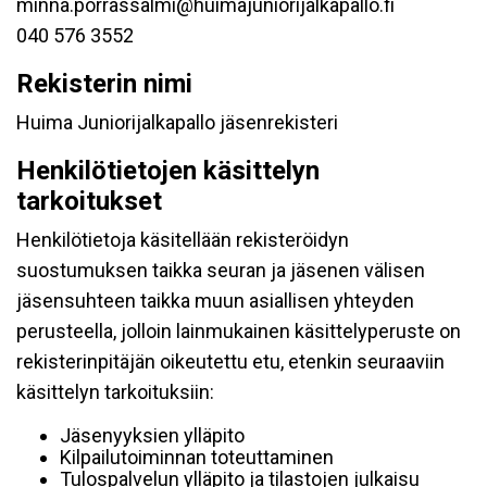
minna.porrassalmi@huimajuniorijalkapallo.fi
040 576 3552
Rekisterin nimi
Huima Juniorijalkapallo jäsenrekisteri
Henkilötietojen käsittelyn
tarkoitukset
Henkilötietoja käsitellään rekisteröidyn
suostumuksen taikka seuran ja jäsenen välisen
jäsensuhteen taikka muun asiallisen yhteyden
perusteella, jolloin lainmukainen käsittelyperuste on
rekisterinpitäjän oikeutettu etu, etenkin seuraaviin
käsittelyn tarkoituksiin:
Jäsenyyksien ylläpito
Kilpailutoiminnan toteuttaminen
Tulospalvelun ylläpito ja tilastojen julkaisu