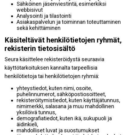
Sähköinen jäsenviestintä, esimerkiksi
webbisivut
Analysointi ja tilastointi
Asiakaspalvelun ja toiminnan toteuttaminen
sekä kehittäminen
Käsiteltävät henkilötietojen ryhmät,
rekisterin tietosisältö
Seura käsittelee rekisteröidystä seuraavia
käyttötarkoituksen kannalta tarpeellisia
henkilötietoja tai henkilötietojen ryhmiä:
yhteystiedot, kuten nimi, osoite,
puhelinnumerot, sähköpostiosoitteet,
rekisteröitymistiedot, kuten käyttäjätunnus,
nimimerkki, salasana ja muu mahdollinen
yksilöivä tunnus,
demografiatiedot, kuten ikä, sukupuoli ja
äidinkieli,
mahdolliset luvat ja suostumukset