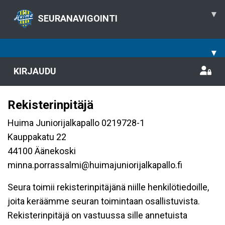
▾
SEURANAVIGOINTI
▾
KIRJAUDU
Rekisterinpitäjä
Huima Juniorijalkapallo 0219728-1
Kauppakatu 22
44100 Äänekoski
minna.porrassalmi@huimajuniorijalkapallo.fi
Seura toimii rekisterinpitäjänä niille henkilötiedoille,
joita keräämme seuran toimintaan osallistuvista.
Rekisterinpitäjä on vastuussa sille annetuista