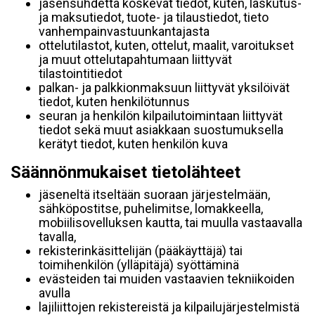
jäsensuhdetta koskevat tiedot, kuten, laskutus-
ja maksutiedot, tuote- ja tilaustiedot, tieto
vanhempainvastuunkantajasta
ottelutilastot, kuten, ottelut, maalit, varoitukset
ja muut ottelutapahtumaan liittyvät
tilastointitiedot
palkan- ja palkkionmaksuun liittyvät yksilöivät
tiedot, kuten henkilötunnus
seuran ja henkilön kilpailutoimintaan liittyvät
tiedot sekä muut asiakkaan suostumuksella
kerätyt tiedot, kuten henkilön kuva
Säännönmukaiset tietolähteet
jäseneltä itseltään suoraan järjestelmään,
sähköpostitse, puhelimitse, lomakkeella,
mobiilisovelluksen kautta, tai muulla vastaavalla
tavalla,
rekisterinkäsittelijän (pääkäyttäjä) tai
toimihenkilön (ylläpitäjä) syöttäminä
evästeiden tai muiden vastaavien tekniikoiden
avulla
lajiliittojen rekistereistä ja kilpailujärjestelmistä