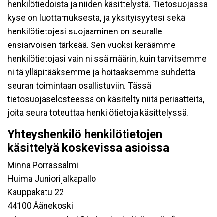
henkilötiedoista ja niiden käsittelystä. Tietosuojassa
kyse on luottamuksesta, ja yksityisyytesi sekä
henkilötietojesi suojaaminen on seuralle
ensiarvoisen tärkeää. Sen vuoksi keräämme
henkilötietojasi vain niissä määrin, kuin tarvitsemme
niitä ylläpitääksemme ja hoitaaksemme suhdetta
seuran toimintaan osallistuviin. Tässä
tietosuojaselosteessa on käsitelty niitä periaatteita,
joita seura toteuttaa henkilötietoja käsittelyssä.
Yhteyshenkilö henkilötietojen
käsittelyä koskevissa asioissa
Minna Porrassalmi
Huima Juniorijalkapallo
Kauppakatu 22
44100 Äänekoski