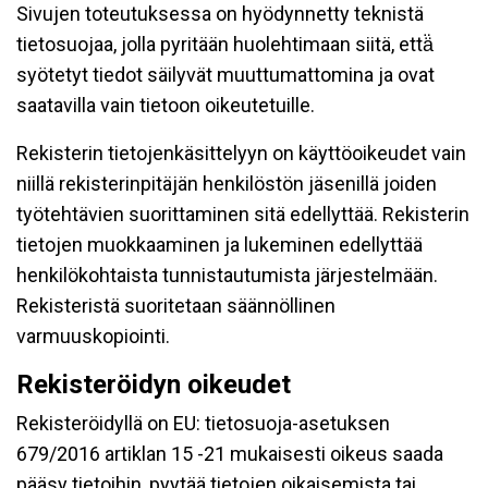
Sivujen toteutuksessa on hyödynnetty teknistä
tietosuojaa, jolla pyritään huolehtimaan siitä, että̈
syötetyt tiedot säilyvät muuttumattomina ja ovat
saatavilla vain tietoon oikeutetuille.
Rekisterin tietojenkäsittelyyn on käyttöoikeudet vain
niillä rekisterinpitäjän henkilöstön jäsenillä joiden
työtehtävien suorittaminen sitä edellyttää. Rekisterin
tietojen muokkaaminen ja lukeminen edellyttää
henkilökohtaista tunnistautumista järjestelmään.
Rekisteristä suoritetaan säännöllinen
varmuuskopiointi.
Rekisteröidyn oikeudet
Rekisteröidyllä on EU: tietosuoja-asetuksen
679/2016 artiklan 15 -21 mukaisesti oikeus saada
pääsy tietoihin, pyytää tietojen oikaisemista tai