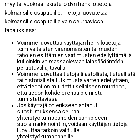
myy tai vuokraa rekisteröidyn henkilötietoja
kolmansille osapuolille. Tietoja luovutetaan
kolmansille osapuolille vain seuraavissa
tapauksissa:
Voimme luovuttaa käyttäjän henkilötietoja
toimivaltaisten viranomaisten tai muiden
tahojen esittämien vaatimusten edellyttämällä,
kulloinkin voimassaolevaan lainsäädäntöön
perustuvalla, tavalla.
Voimme luovuttaa tietoja tilastollista, tieteellistä
tai historiallista tutkimusta varten edellyttäen,
että tiedot on muutettu sellaiseen muotoon,
että tiedon kohde ei enää ole niistä
tunnistettavissa.
Jos käyttäjä on erikseen antanut
suostumuksensa seuran
yhteistyökumppaneiden sähköiseen
suoramarkkinointiin, voidaan käyttäjän tietoja
luovuttaa tarkoin valituille
yhteistyökumppaneille