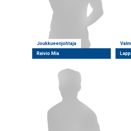
Joukkueenjohtaja
Valm
Raivio Mia
Lapp