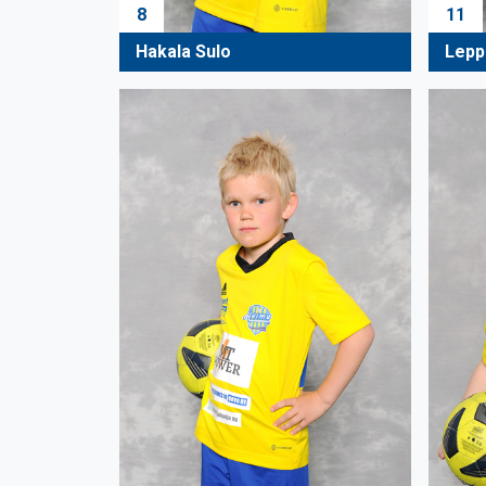
8
11
Hakala Sulo
Lepp