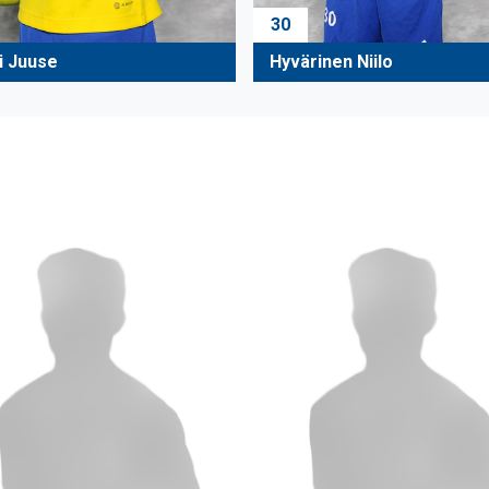
30
i Juuse
Hyvärinen Niilo