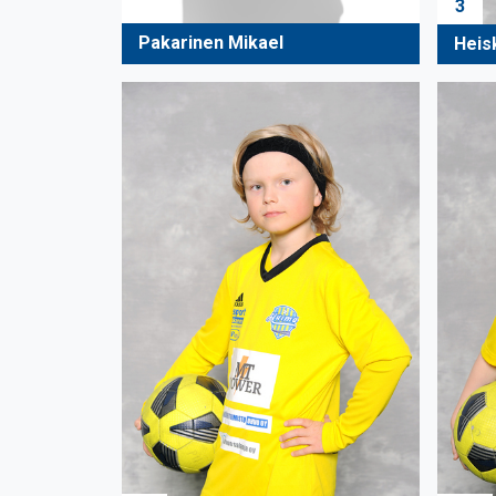
3
Pakarinen Mikael
Heis