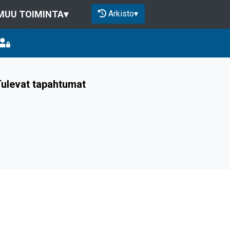
Arkisto
▾
MUU TOIMINTA
▾
ulevat tapahtumat