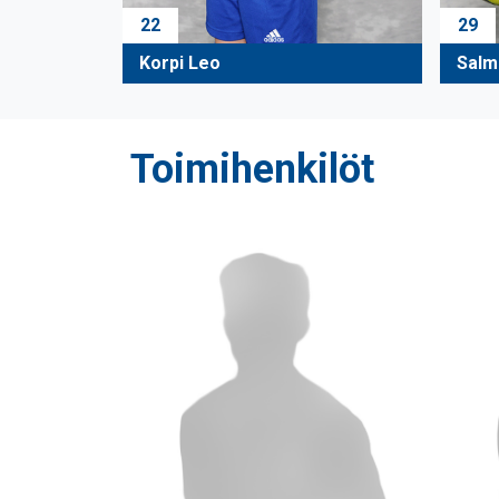
22
29
Korpi Leo
Salm
Toimihenkilöt