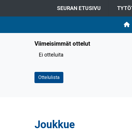
SEURAN ETUSIVU
TYTÖ
Viimeisimmät ottelut
Ei otteluita
Ottelulista
Joukkue