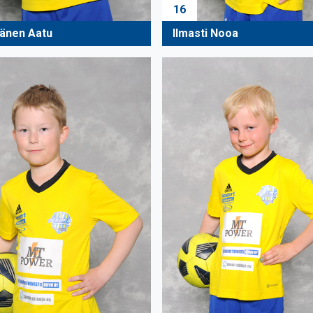
16
änen Aatu
Ilmasti Nooa