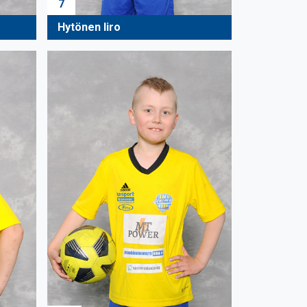
7
Hytönen Iiro