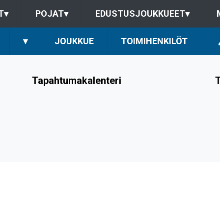
T
▾
POJAT
▾
EDUSTUSJOUKKUEET
▾
▾
JOUKKUE
TOIMIHENKILÖT
Tapahtumakalenteri
T