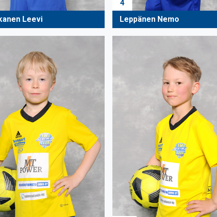
4
kanen Leevi
Leppänen Nemo