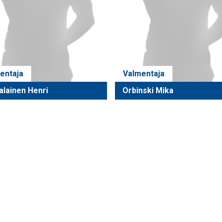
entaja
Valmentaja
alainen Henri
Orbinski Mika