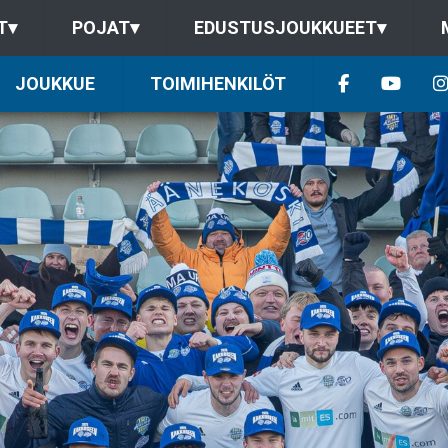
T
▾
POJAT
▾
EDUSTUSJOUKKUEET
▾
JOUKKUE
TOIMIHENKILÖT