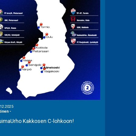
.12.2025
tinen
-
imaUrho Kakkosen C-lohkoon!