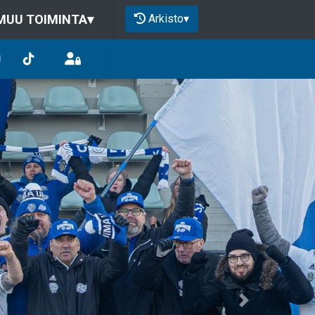
Arkisto
▾
MUU TOIMINTA
▾
Next