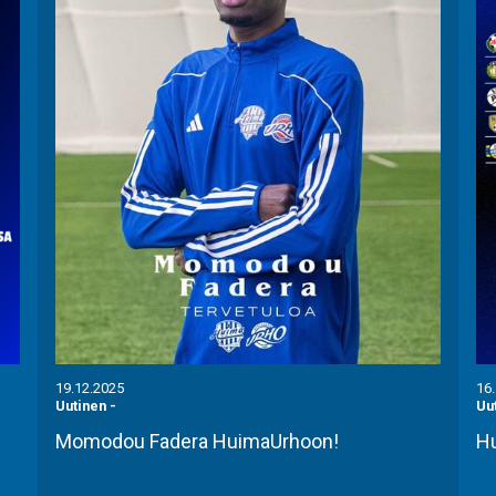
19.12.2025
16
Uutinen
-
Uu
Momodou Fadera HuimaUrhoon!
Hu