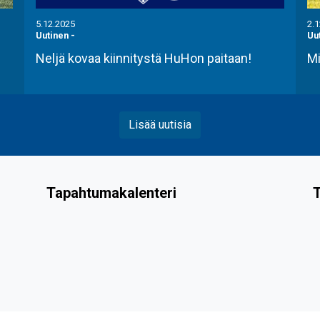
5.12.2025
2.
Uutinen
-
Uu
Neljä kovaa kiinnitystä HuHon paitaan!
Mi
Lisää uutisia
Tapahtumakalenteri
T