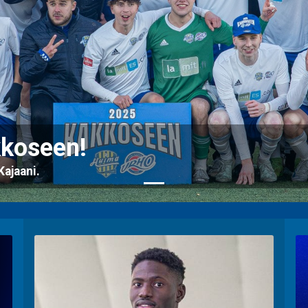
kkoseen!
ajaani.