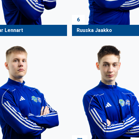
6
ar Lennart
Ruuska Jaakko