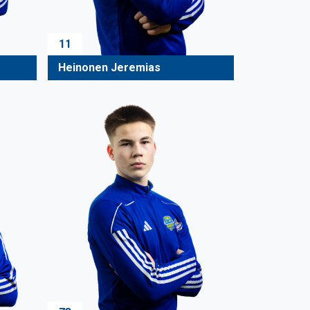
11
Heinonen Jeremias