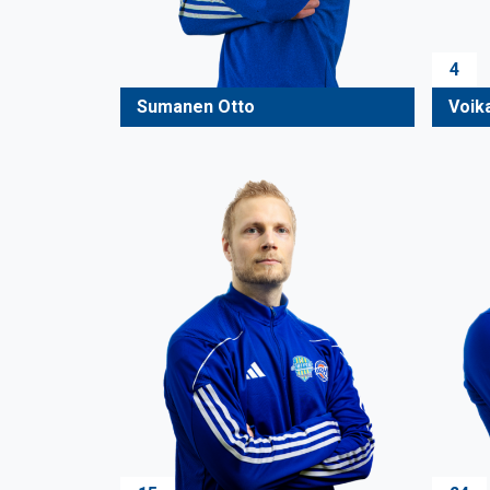
4
Sumanen Otto
Voik