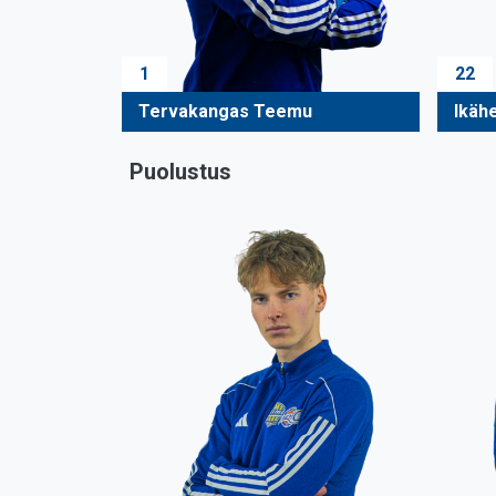
1
22
Tervakangas Teemu
Ikäh
Puolustus