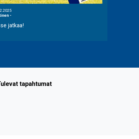
12.2025
tinen
-
se jatkaa!
ulevat tapahtumat