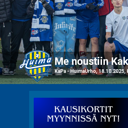
Me noustiin Ka
KaPa - HuimaUrho, 18.10.2025, K