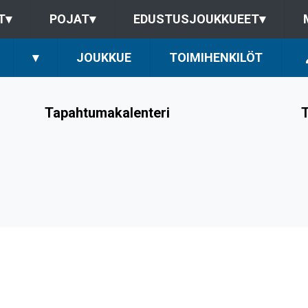
T
▾
POJAT
▾
EDUSTUSJOUKKUEET
▾
▾
JOUKKUE
TOIMIHENKILÖT
Tapahtumakalenteri
T