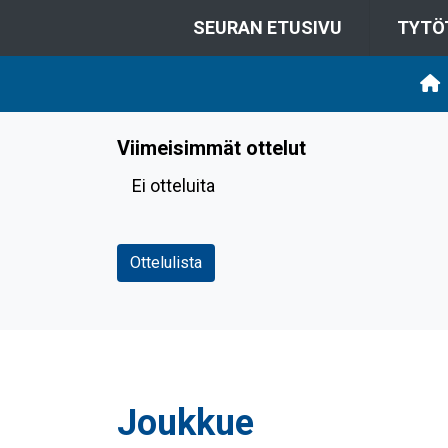
SEURAN ETUSIVU
TYTÖ
Viimeisimmät ottelut
Ei otteluita
Ottelulista
Joukkue