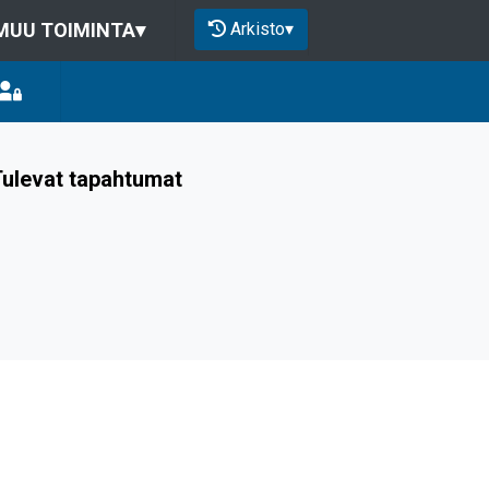
Arkisto
▾
MUU TOIMINTA
▾
ulevat tapahtumat