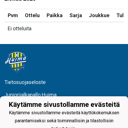
Pvm
Ottelu
Paikka
Sarja
Joukkue
Tulo
Ei otteluita
Tietosuojaseloste
Juniorijalkapallo Huima
minna.porrassalmi@huimajuniorijalkapallo.fi
Käytämme sivustollamme evästeitä
@huimajuniorijalkapallo
Käytämme sivustollamme evästeitä käyttökokemuksen
parantamiseksi sekä toiminnallisiin ja tilastollisiin