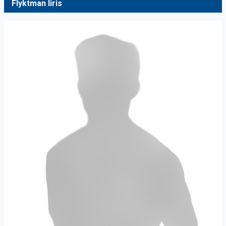
Flyktman Iiris