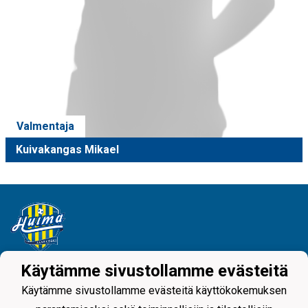
Valmentaja
Kuivakangas Mikael
Käytämme sivustollamme evästeitä
Tietosuojaseloste
Käytämme sivustollamme evästeitä käyttökokemuksen
Juniorijalkapallo Huima