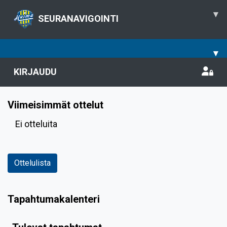
▾
SEURANAVIGOINTI
▾
KIRJAUDU
Viimeisimmät ottelut
Ei otteluita
Ottelulista
Tapahtumakalenteri