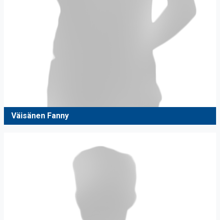
Väisänen Fanny