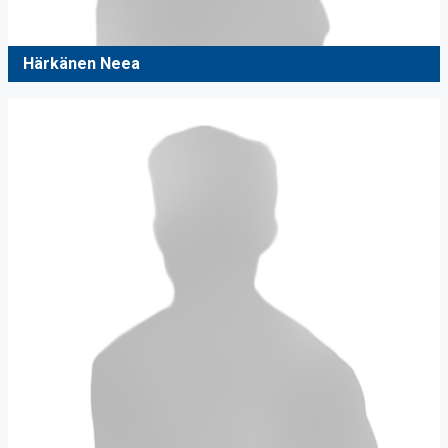
Härkänen Neea