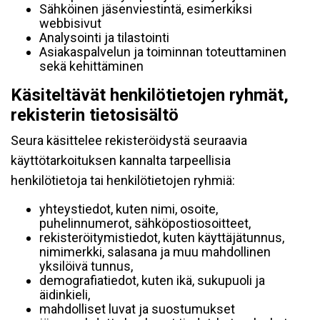
Sähköinen jäsenviestintä, esimerkiksi
webbisivut
Analysointi ja tilastointi
Asiakaspalvelun ja toiminnan toteuttaminen
sekä kehittäminen
Käsiteltävät henkilötietojen ryhmät,
rekisterin tietosisältö
Seura käsittelee rekisteröidystä seuraavia
käyttötarkoituksen kannalta tarpeellisia
henkilötietoja tai henkilötietojen ryhmiä:
yhteystiedot, kuten nimi, osoite,
puhelinnumerot, sähköpostiosoitteet,
rekisteröitymistiedot, kuten käyttäjätunnus,
nimimerkki, salasana ja muu mahdollinen
yksilöivä tunnus,
demografiatiedot, kuten ikä, sukupuoli ja
äidinkieli,
mahdolliset luvat ja suostumukset