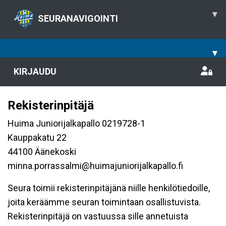
▾
SEURANAVIGOINTI
▾
KIRJAUDU
Rekisterinpitäjä
Huima Juniorijalkapallo 0219728-1
Kauppakatu 22
44100 Äänekoski
minna.porrassalmi@huimajuniorijalkapallo.fi
Seura toimii rekisterinpitäjänä niille henkilötiedoille,
joita keräämme seuran toimintaan osallistuvista.
Rekisterinpitäjä on vastuussa sille annetuista