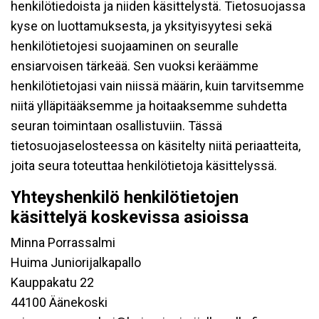
henkilötiedoista ja niiden käsittelystä. Tietosuojassa
kyse on luottamuksesta, ja yksityisyytesi sekä
henkilötietojesi suojaaminen on seuralle
ensiarvoisen tärkeää. Sen vuoksi keräämme
henkilötietojasi vain niissä määrin, kuin tarvitsemme
niitä ylläpitääksemme ja hoitaaksemme suhdetta
seuran toimintaan osallistuviin. Tässä
tietosuojaselosteessa on käsitelty niitä periaatteita,
joita seura toteuttaa henkilötietoja käsittelyssä.
Yhteyshenkilö henkilötietojen
käsittelyä koskevissa asioissa
Minna Porrassalmi
Huima Juniorijalkapallo
Kauppakatu 22
44100 Äänekoski