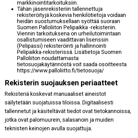
markkinointitarkoituksiin.
Tähän jäsenrekisteriin tallennettuja
rekisteröityjä koskevia henkilötietoja voidaan
heidän suostumuksellaan syöttää suoraan
Suomen Palloliiton Pelipaikka -rekisteriin.
Viennin tarkoituksena on urheilutoimintaan
osallistumiseen vaadittavan lisenssin
(Pelipassi) rekisteröinti ja hallinnointi
Pelipaikka-rekisterissä. Lisätietoja Suomen
Palloliiton noudattamasta
tietosuojakäytännöstä voit saada osoitteesta
https://www.palloliitto.fi/tietosuoja/
Rekisterin suojauksen periaatteet
Rekisteriä koskevat manuaaliset aineistot
säilytetään suojatuissa tiloissa. Digitaalisesti
tallennetut ja käsiteltävät tiedot ovat tietokannoissa,
jotka ovat palomuurein, salasanoin ja muiden
teknisten keinojen avulla suojattuja.