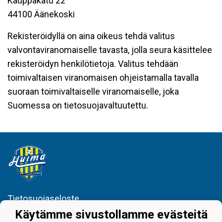
Kauppakatu 22
44100 Äänekoski
Rekisteröidyllä on aina oikeus tehdä valitus
valvontaviranomaiselle tavasta, jolla seura käsittelee
rekisteröidyn henkilötietoja. Valitus tehdään
toimivaltaisen viranomaisen ohjeistamalla tavalla
suoraan toimivaltaiselle viranomaiselle, joka
Suomessa on tietosuojavaltuutettu.
Tietosuojaseloste
Käytämme sivustollamme evästeitä
Juniorijalkapallo Huima