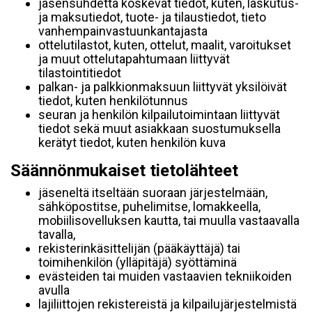
jäsensuhdetta koskevat tiedot, kuten, laskutus-
ja maksutiedot, tuote- ja tilaustiedot, tieto
vanhempainvastuunkantajasta
ottelutilastot, kuten, ottelut, maalit, varoitukset
ja muut ottelutapahtumaan liittyvät
tilastointitiedot
palkan- ja palkkionmaksuun liittyvät yksilöivät
tiedot, kuten henkilötunnus
seuran ja henkilön kilpailutoimintaan liittyvät
tiedot sekä muut asiakkaan suostumuksella
kerätyt tiedot, kuten henkilön kuva
Säännönmukaiset tietolähteet
jäseneltä itseltään suoraan järjestelmään,
sähköpostitse, puhelimitse, lomakkeella,
mobiilisovelluksen kautta, tai muulla vastaavalla
tavalla,
rekisterinkäsittelijän (pääkäyttäjä) tai
toimihenkilön (ylläpitäjä) syöttäminä
evästeiden tai muiden vastaavien tekniikoiden
avulla
lajiliittojen rekistereistä ja kilpailujärjestelmistä