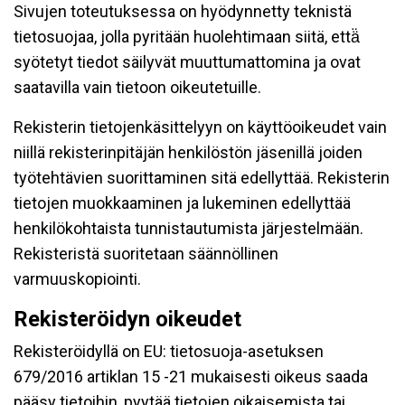
Sivujen toteutuksessa on hyödynnetty teknistä
tietosuojaa, jolla pyritään huolehtimaan siitä, että̈
syötetyt tiedot säilyvät muuttumattomina ja ovat
saatavilla vain tietoon oikeutetuille.
Rekisterin tietojenkäsittelyyn on käyttöoikeudet vain
niillä rekisterinpitäjän henkilöstön jäsenillä joiden
työtehtävien suorittaminen sitä edellyttää. Rekisterin
tietojen muokkaaminen ja lukeminen edellyttää
henkilökohtaista tunnistautumista järjestelmään.
Rekisteristä suoritetaan säännöllinen
varmuuskopiointi.
Rekisteröidyn oikeudet
Rekisteröidyllä on EU: tietosuoja-asetuksen
679/2016 artiklan 15 -21 mukaisesti oikeus saada
pääsy tietoihin, pyytää tietojen oikaisemista tai