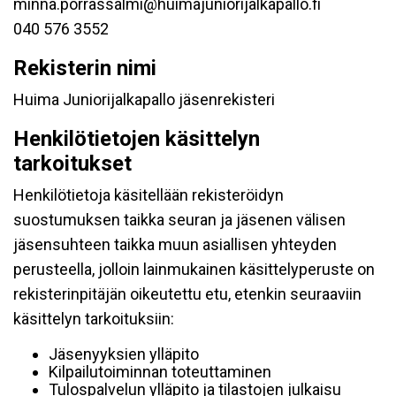
minna.porrassalmi@huimajuniorijalkapallo.fi
040 576 3552
Rekisterin nimi
Huima Juniorijalkapallo jäsenrekisteri
Henkilötietojen käsittelyn
tarkoitukset
Henkilötietoja käsitellään rekisteröidyn
suostumuksen taikka seuran ja jäsenen välisen
jäsensuhteen taikka muun asiallisen yhteyden
perusteella, jolloin lainmukainen käsittelyperuste on
rekisterinpitäjän oikeutettu etu, etenkin seuraaviin
käsittelyn tarkoituksiin:
Jäsenyyksien ylläpito
Kilpailutoiminnan toteuttaminen
Tulospalvelun ylläpito ja tilastojen julkaisu