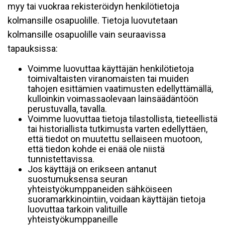
myy tai vuokraa rekisteröidyn henkilötietoja
kolmansille osapuolille. Tietoja luovutetaan
kolmansille osapuolille vain seuraavissa
tapauksissa:
Voimme luovuttaa käyttäjän henkilötietoja
toimivaltaisten viranomaisten tai muiden
tahojen esittämien vaatimusten edellyttämällä,
kulloinkin voimassaolevaan lainsäädäntöön
perustuvalla, tavalla.
Voimme luovuttaa tietoja tilastollista, tieteellistä
tai historiallista tutkimusta varten edellyttäen,
että tiedot on muutettu sellaiseen muotoon,
että tiedon kohde ei enää ole niistä
tunnistettavissa.
Jos käyttäjä on erikseen antanut
suostumuksensa seuran
yhteistyökumppaneiden sähköiseen
suoramarkkinointiin, voidaan käyttäjän tietoja
luovuttaa tarkoin valituille
yhteistyökumppaneille