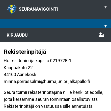
▾
SEURANAVIGOINTI
▾
KIRJAUDU
Rekisterinpitäjä
Huima Juniorijalkapallo 0219728-1
Kauppakatu 22
44100 Äänekoski
minna.porrassalmi@huimajuniorijalkapallo.fi
Seura toimii rekisterinpitäjänä niille henkilötiedoille,
joita keräämme seuran toimintaan osallistuvista.
Rekisterinpitäjä on vastuussa sille annetuista