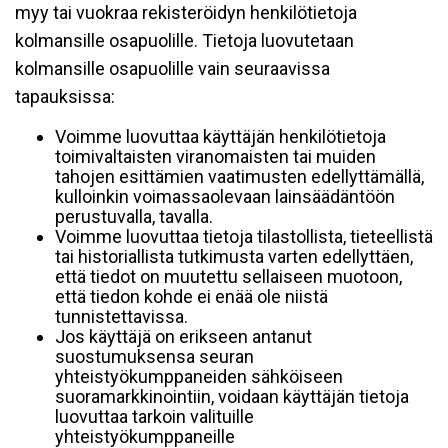
myy tai vuokraa rekisteröidyn henkilötietoja
kolmansille osapuolille. Tietoja luovutetaan
kolmansille osapuolille vain seuraavissa
tapauksissa:
Voimme luovuttaa käyttäjän henkilötietoja
toimivaltaisten viranomaisten tai muiden
tahojen esittämien vaatimusten edellyttämällä,
kulloinkin voimassaolevaan lainsäädäntöön
perustuvalla, tavalla.
Voimme luovuttaa tietoja tilastollista, tieteellistä
tai historiallista tutkimusta varten edellyttäen,
että tiedot on muutettu sellaiseen muotoon,
että tiedon kohde ei enää ole niistä
tunnistettavissa.
Jos käyttäjä on erikseen antanut
suostumuksensa seuran
yhteistyökumppaneiden sähköiseen
suoramarkkinointiin, voidaan käyttäjän tietoja
luovuttaa tarkoin valituille
yhteistyökumppaneille