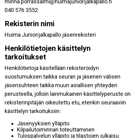
minna.porrassalmi@huimajuniorijalkapallo.fi
040 576 3552
Rekisterin nimi
Huima Juniorijalkapallo jäsenrekisteri
Henkilötietojen käsittelyn
tarkoitukset
Henkilötietoja käsitellään rekisteröidyn
suostumuksen taikka seuran ja jäsenen välisen
jäsensuhteen taikka muun asiallisen yhteyden
perusteella, jolloin lainmukainen käsittelyperuste on
rekisterinpitäjän oikeutettu etu, etenkin seuraaviin
käsittelyn tarkoituksiin:
Jäsenyyksien ylläpito
Kilpailutoiminnan toteuttaminen
Tulospalvelun ylläpito ja tilastojen julkaisu