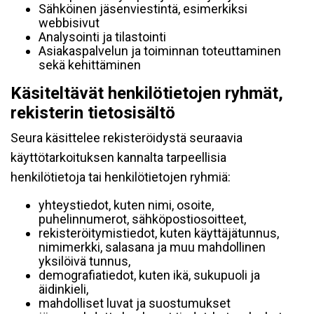
Sähköinen jäsenviestintä, esimerkiksi
webbisivut
Analysointi ja tilastointi
Asiakaspalvelun ja toiminnan toteuttaminen
sekä kehittäminen
Käsiteltävät henkilötietojen ryhmät,
rekisterin tietosisältö
Seura käsittelee rekisteröidystä seuraavia
käyttötarkoituksen kannalta tarpeellisia
henkilötietoja tai henkilötietojen ryhmiä:
yhteystiedot, kuten nimi, osoite,
puhelinnumerot, sähköpostiosoitteet,
rekisteröitymistiedot, kuten käyttäjätunnus,
nimimerkki, salasana ja muu mahdollinen
yksilöivä tunnus,
demografiatiedot, kuten ikä, sukupuoli ja
äidinkieli,
mahdolliset luvat ja suostumukset