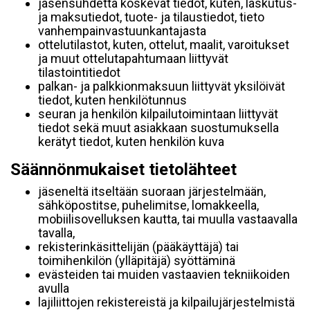
jäsensuhdetta koskevat tiedot, kuten, laskutus-
ja maksutiedot, tuote- ja tilaustiedot, tieto
vanhempainvastuunkantajasta
ottelutilastot, kuten, ottelut, maalit, varoitukset
ja muut ottelutapahtumaan liittyvät
tilastointitiedot
palkan- ja palkkionmaksuun liittyvät yksilöivät
tiedot, kuten henkilötunnus
seuran ja henkilön kilpailutoimintaan liittyvät
tiedot sekä muut asiakkaan suostumuksella
kerätyt tiedot, kuten henkilön kuva
Säännönmukaiset tietolähteet
jäseneltä itseltään suoraan järjestelmään,
sähköpostitse, puhelimitse, lomakkeella,
mobiilisovelluksen kautta, tai muulla vastaavalla
tavalla,
rekisterinkäsittelijän (pääkäyttäjä) tai
toimihenkilön (ylläpitäjä) syöttäminä
evästeiden tai muiden vastaavien tekniikoiden
avulla
lajiliittojen rekistereistä ja kilpailujärjestelmistä