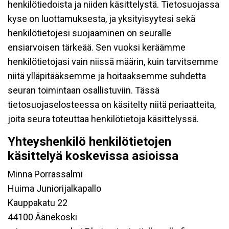
henkilötiedoista ja niiden käsittelystä. Tietosuojassa
kyse on luottamuksesta, ja yksityisyytesi sekä
henkilötietojesi suojaaminen on seuralle
ensiarvoisen tärkeää. Sen vuoksi keräämme
henkilötietojasi vain niissä määrin, kuin tarvitsemme
niitä ylläpitääksemme ja hoitaaksemme suhdetta
seuran toimintaan osallistuviin. Tässä
tietosuojaselosteessa on käsitelty niitä periaatteita,
joita seura toteuttaa henkilötietoja käsittelyssä.
Yhteyshenkilö henkilötietojen
käsittelyä koskevissa asioissa
Minna Porrassalmi
Huima Juniorijalkapallo
Kauppakatu 22
44100 Äänekoski