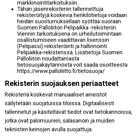
markkinointitarkoituksiin.
Tähän jäsenrekisteriin tallennettuja
rekisteröityjä koskevia henkilötietoja voidaan
heidän suostumuksellaan syöttää suoraan
Suomen Palloliiton Pelipaikka -rekisteriin.
Viennin tarkoituksena on urheilutoimintaan
osallistumiseen vaadittavan lisenssin
(Pelipassi) rekisteröinti ja hallinnointi
Pelipaikka-rekisterissä. Lisätietoja Suomen
Palloliiton noudattamasta
tietosuojakäytännöstä voit saada osoitteesta
https://www.palloliitto.fi/tietosuoja/
Rekisterin suojauksen periaatteet
Rekisteriä koskevat manuaaliset aineistot
säilytetään suojatuissa tiloissa. Digitaalisesti
tallennetut ja käsiteltävät tiedot ovat tietokannoissa,
jotka ovat palomuurein, salasanoin ja muiden
teknisten keinojen avulla suojattuja.