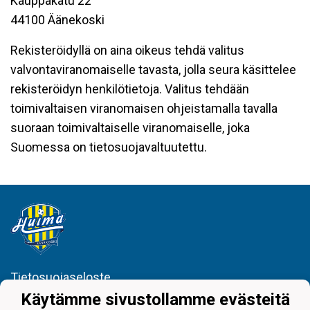
Kauppakatu 22
44100 Äänekoski
Rekisteröidyllä on aina oikeus tehdä valitus
valvontaviranomaiselle tavasta, jolla seura käsittelee
rekisteröidyn henkilötietoja. Valitus tehdään
toimivaltaisen viranomaisen ohjeistamalla tavalla
suoraan toimivaltaiselle viranomaiselle, joka
Suomessa on tietosuojavaltuutettu.
Tietosuojaseloste
Käytämme sivustollamme evästeitä
Juniorijalkapallo Huima