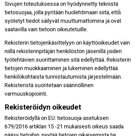
Sivujen toteutuksessa on hyödynnetty teknistä
tietosuojaa, jolla pyritään huolehtimaan siitä, että̈
syötetyt tiedot säilyvät muuttumattomina ja ovat
saatavilla vain tietoon oikeutetuille.
Rekisterin tietojenkäsittelyyn on käyttöoikeudet vain
niillä rekisterinpitäjän henkilöstön jäsenillä joiden
työtehtävien suorittaminen sitä edellyttää. Rekisterin
tietojen muokkaaminen ja lukeminen edellyttää
henkilökohtaista tunnistautumista järjestelmään.
Rekisteristä suoritetaan säännöllinen
varmuuskopiointi.
Rekisteröidyn oikeudet
Rekisteröidyllä on EU: tietosuoja-asetuksen
679/2016 artiklan 15 -21 mukaisesti oikeus saada
pääsy tietoihin, pyytää tietojen oikaisemista tai