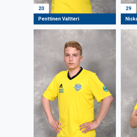
20
29
Penttinen Valtteri
Nisk