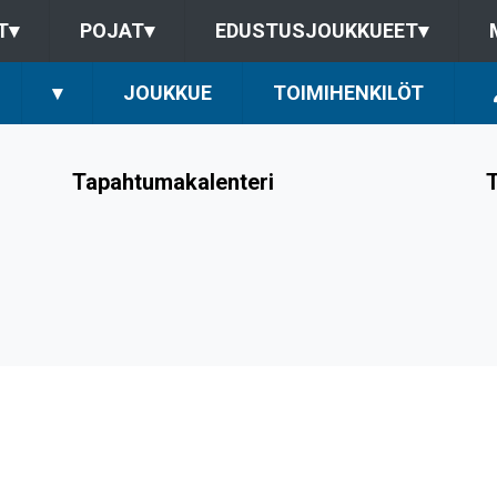
T
▾
POJAT
▾
EDUSTUSJOUKKUEET
▾
▾
JOUKKUE
TOIMIHENKILÖT
Tapahtumakalenteri
T