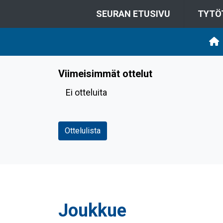
SEURAN ETUSIVU
TYTÖ
Viimeisimmät ottelut
Ei otteluita
Ottelulista
Joukkue