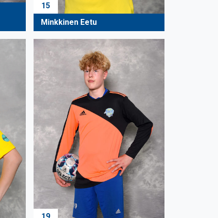
15
Minkkinen Eetu
19