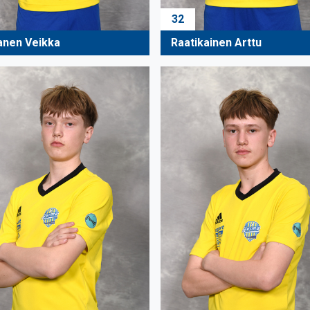
32
anen Veikka
Raatikainen Arttu