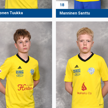
18
onen Tuukka
Manninen Santtu