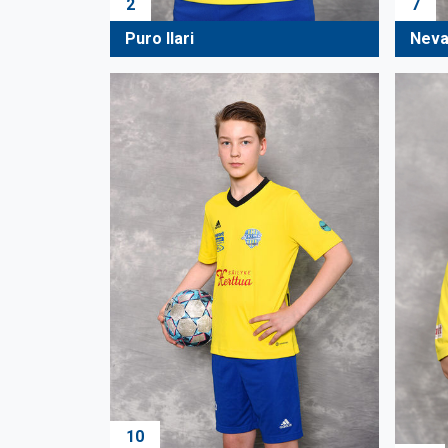
2
7
Puro Ilari
Neva
10