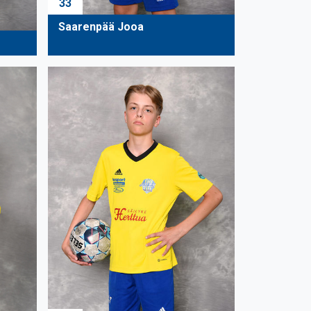
33
Saarenpää Jooa