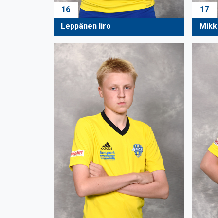
16
17
Leppänen Iiro
Mikk