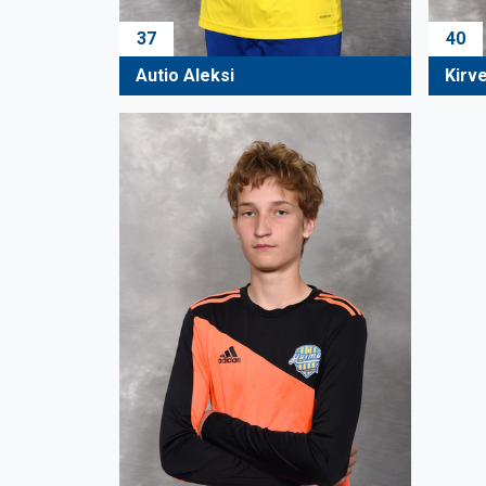
37
40
Autio Aleksi
Kirve