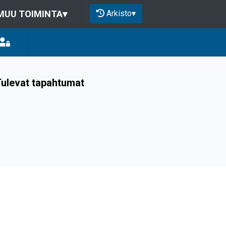
Arkisto
▾
MUU TOIMINTA
▾
ulevat tapahtumat