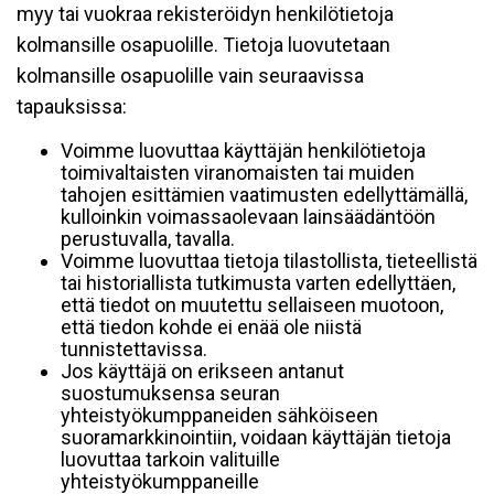
myy tai vuokraa rekisteröidyn henkilötietoja
kolmansille osapuolille. Tietoja luovutetaan
kolmansille osapuolille vain seuraavissa
tapauksissa:
Voimme luovuttaa käyttäjän henkilötietoja
toimivaltaisten viranomaisten tai muiden
tahojen esittämien vaatimusten edellyttämällä,
kulloinkin voimassaolevaan lainsäädäntöön
perustuvalla, tavalla.
Voimme luovuttaa tietoja tilastollista, tieteellistä
tai historiallista tutkimusta varten edellyttäen,
että tiedot on muutettu sellaiseen muotoon,
että tiedon kohde ei enää ole niistä
tunnistettavissa.
Jos käyttäjä on erikseen antanut
suostumuksensa seuran
yhteistyökumppaneiden sähköiseen
suoramarkkinointiin, voidaan käyttäjän tietoja
luovuttaa tarkoin valituille
yhteistyökumppaneille