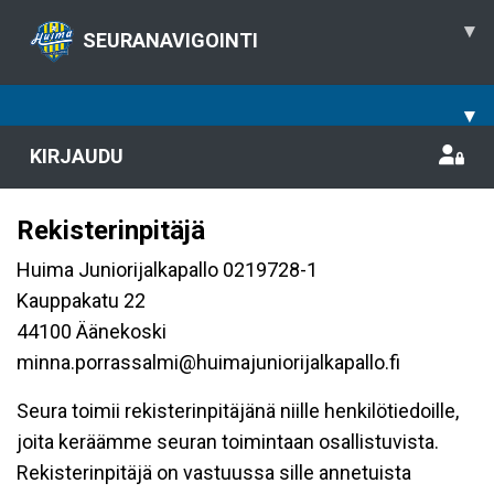
▾
SEURANAVIGOINTI
▾
KIRJAUDU
Rekisterinpitäjä
Huima Juniorijalkapallo 0219728-1
Kauppakatu 22
44100 Äänekoski
minna.porrassalmi@huimajuniorijalkapallo.fi
Seura toimii rekisterinpitäjänä niille henkilötiedoille,
joita keräämme seuran toimintaan osallistuvista.
Rekisterinpitäjä on vastuussa sille annetuista