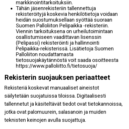
markkinointitarkoituksiin.
Tähän jäsenrekisteriin tallennettuja
rekisteröityjä koskevia henkilötietoja voidaan
heidän suostumuksellaan syöttää suoraan
Suomen Palloliiton Pelipaikka -rekisteriin.
Viennin tarkoituksena on urheilutoimintaan
osallistumiseen vaadittavan lisenssin
(Pelipassi) rekisteröinti ja hallinnointi
Pelipaikka-rekisterissä. Lisätietoja Suomen
Palloliiton noudattamasta
tietosuojakäytännöstä voit saada osoitteesta
https://www.palloliitto.fi/tietosuoja/
Rekisterin suojauksen periaatteet
Rekisteriä koskevat manuaaliset aineistot
säilytetään suojatuissa tiloissa. Digitaalisesti
tallennetut ja käsiteltävät tiedot ovat tietokannoissa,
jotka ovat palomuurein, salasanoin ja muiden
teknisten keinojen avulla suojattuja.