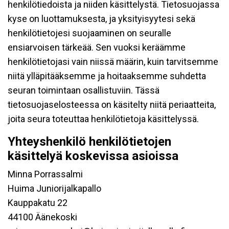
henkilötiedoista ja niiden käsittelystä. Tietosuojassa
kyse on luottamuksesta, ja yksityisyytesi sekä
henkilötietojesi suojaaminen on seuralle
ensiarvoisen tärkeää. Sen vuoksi keräämme
henkilötietojasi vain niissä määrin, kuin tarvitsemme
niitä ylläpitääksemme ja hoitaaksemme suhdetta
seuran toimintaan osallistuviin. Tässä
tietosuojaselosteessa on käsitelty niitä periaatteita,
joita seura toteuttaa henkilötietoja käsittelyssä.
Yhteyshenkilö henkilötietojen
käsittelyä koskevissa asioissa
Minna Porrassalmi
Huima Juniorijalkapallo
Kauppakatu 22
44100 Äänekoski