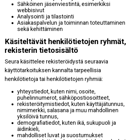
Sähköinen jäsenviestintä, esimerkiksi
webbisivut
Analysointi ja tilastointi
Asiakaspalvelun ja toiminnan toteuttaminen
sekä kehittäminen
Käsiteltävät henkilötietojen ryhmät,
rekisterin tietosisältö
Seura käsittelee rekisteröidystä seuraavia
käyttötarkoituksen kannalta tarpeellisia
henkilötietoja tai henkilötietojen ryhmiä:
yhteystiedot, kuten nimi, osoite,
puhelinnumerot, sähköpostiosoitteet,
rekisteröitymistiedot, kuten käyttäjätunnus,
nimimerkki, salasana ja muu mahdollinen
yksilöivä tunnus,
demografiatiedot, kuten ikä, sukupuoli ja
äidinkieli,
mahdolliset luvat ja suostumukset