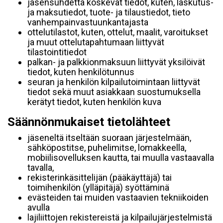
jäsensuhdetta koskevat tiedot, kuten, laskutus-
ja maksutiedot, tuote- ja tilaustiedot, tieto
vanhempainvastuunkantajasta
ottelutilastot, kuten, ottelut, maalit, varoitukset
ja muut ottelutapahtumaan liittyvät
tilastointitiedot
palkan- ja palkkionmaksuun liittyvät yksilöivät
tiedot, kuten henkilötunnus
seuran ja henkilön kilpailutoimintaan liittyvät
tiedot sekä muut asiakkaan suostumuksella
kerätyt tiedot, kuten henkilön kuva
Säännönmukaiset tietolähteet
jäseneltä itseltään suoraan järjestelmään,
sähköpostitse, puhelimitse, lomakkeella,
mobiilisovelluksen kautta, tai muulla vastaavalla
tavalla,
rekisterinkäsittelijän (pääkäyttäjä) tai
toimihenkilön (ylläpitäjä) syöttäminä
evästeiden tai muiden vastaavien tekniikoiden
avulla
lajiliittojen rekistereistä ja kilpailujärjestelmistä