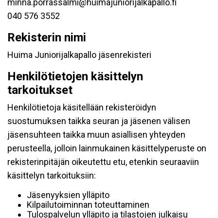
minna.porrassalmi@huimajuniorijalkapallo.fi
040 576 3552
Rekisterin nimi
Huima Juniorijalkapallo jäsenrekisteri
Henkilötietojen käsittelyn
tarkoitukset
Henkilötietoja käsitellään rekisteröidyn
suostumuksen taikka seuran ja jäsenen välisen
jäsensuhteen taikka muun asiallisen yhteyden
perusteella, jolloin lainmukainen käsittelyperuste on
rekisterinpitäjän oikeutettu etu, etenkin seuraaviin
käsittelyn tarkoituksiin:
Jäsenyyksien ylläpito
Kilpailutoiminnan toteuttaminen
Tulospalvelun ylläpito ja tilastojen julkaisu