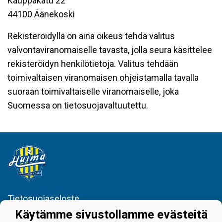
Kauppakatu 22
44100 Äänekoski
Rekisteröidyllä on aina oikeus tehdä valitus
valvontaviranomaiselle tavasta, jolla seura käsittelee
rekisteröidyn henkilötietoja. Valitus tehdään
toimivaltaisen viranomaisen ohjeistamalla tavalla
suoraan toimivaltaiselle viranomaiselle, joka
Suomessa on tietosuojavaltuutettu.
Tietosuojaseloste
Käytämme sivustollamme evästeitä
Juniorijalkapallo Huima