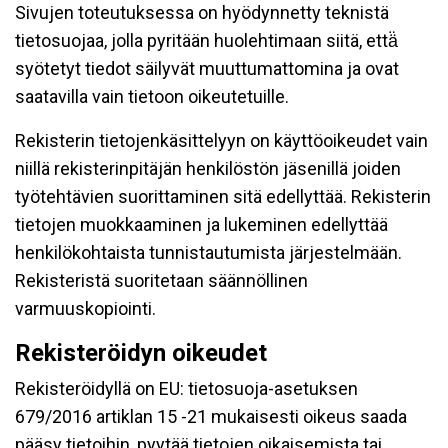
Sivujen toteutuksessa on hyödynnetty teknistä
tietosuojaa, jolla pyritään huolehtimaan siitä, että̈
syötetyt tiedot säilyvät muuttumattomina ja ovat
saatavilla vain tietoon oikeutetuille.
Rekisterin tietojenkäsittelyyn on käyttöoikeudet vain
niillä rekisterinpitäjän henkilöstön jäsenillä joiden
työtehtävien suorittaminen sitä edellyttää. Rekisterin
tietojen muokkaaminen ja lukeminen edellyttää
henkilökohtaista tunnistautumista järjestelmään.
Rekisteristä suoritetaan säännöllinen
varmuuskopiointi.
Rekisteröidyn oikeudet
Rekisteröidyllä on EU: tietosuoja-asetuksen
679/2016 artiklan 15 -21 mukaisesti oikeus saada
pääsy tietoihin, pyytää tietojen oikaisemista tai