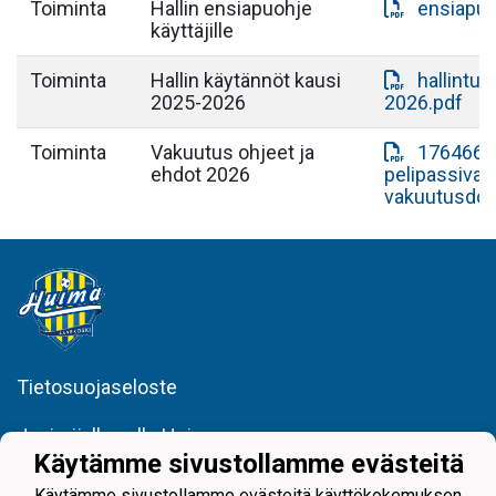
Toiminta
Hallin ensiapuohje
ensiapuoh
käyttäjille
Toiminta
Hallin käytännöt kausi
hallintur
2025-2026
2026.pdf
Toiminta
Vakuutus ohjeet ja
1764665
ehdot 2026
pelipassiva
vakuutusdok
Tietosuojaseloste
Juniorijalkapallo Huima
minna.porrassalmi@huimajuniorijalkapallo.fi
Käytämme sivustollamme evästeitä
@huimajuniorijalkapallo
Käytämme sivustollamme evästeitä käyttökokemuksen