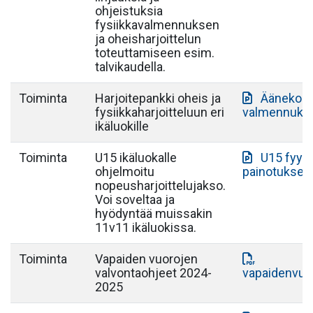
ohjeistuksia
fysiikkavalmennuksen
ja oheisharjoittelun
toteuttamiseen esim.
talvikaudella.
Toiminta
Harjoitepankki oheis ja
Äänekosk
fysiikkaharjoitteluun eri
valmennukse
ikäluokille
Toiminta
U15 ikäluokalle
U15 fyys
ohjelmoitu
painotuksell
nopeusharjoittelujakso.
Voi soveltaa ja
hyödyntää muissakin
11v11 ikäluokissa.
Toiminta
Vapaiden vuorojen
valvontaohjeet 2024-
vapaidenvuo
2025