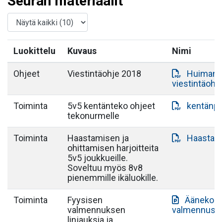
Seuran materiaalit
Luokittelu
Kuvaus
Nimi
Ohjeet
Viestintäohje 2018
Huiman J
viestintäohj
Toiminta
5v5 kentänteko ohjeet
kentänpi
tekonurmelle
Toiminta
Haastamisen ja
Haastami
ohittamisen harjoitteita
5v5 joukkueille.
Soveltuu myös 8v8
pienemmille ikäluokille.
Toiminta
Fyysisen
Äänekosk
valmennuksen
valmennus.p
linjauksia ja