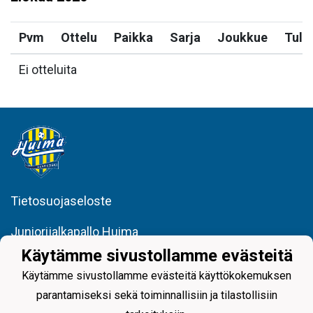
Pvm
Ottelu
Paikka
Sarja
Joukkue
Tulo
Ei otteluita
Tietosuojaseloste
Juniorijalkapallo Huima
minna.porrassalmi@huimajuniorijalkapallo.fi
Käytämme sivustollamme evästeitä
@huimajuniorijalkapallo
Käytämme sivustollamme evästeitä käyttökokemuksen
parantamiseksi sekä toiminnallisiin ja tilastollisiin