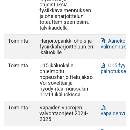
ohjeistuksia
fysiikkavalmennuksen
ja oheisharjoittelun
toteuttamiseen esim.
talvikaudella.
Toiminta
Harjoitepankki oheis ja
Äänekosk
fysiikkaharjoitteluun eri
valmennukse
ikäluokille
Toiminta
U15 ikäluokalle
U15 fyys
ohjelmoitu
painotuksell
nopeusharjoittelujakso.
Voi soveltaa ja
hyödyntää muissakin
11v11 ikäluokissa.
Toiminta
Vapaiden vuorojen
valvontaohjeet 2024-
vapaidenvuo
2025