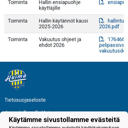
Toiminta
Hallin ensiapuohje
ensiapuoh
käyttäjille
Toiminta
Hallin käytännöt kausi
hallintur
2025-2026
2026.pdf
Toiminta
Vakuutus ohjeet ja
1764665
ehdot 2026
pelipassiva
vakuutusdok
Tietosuojaseloste
Juniorijalkapallo Huima
minna.porrassalmi@huimajuniorijalkapallo.fi
Käytämme sivustollamme evästeitä
@huimajuniorijalkapallo
Käytämme sivustollamme evästeitä käyttökokemuksen