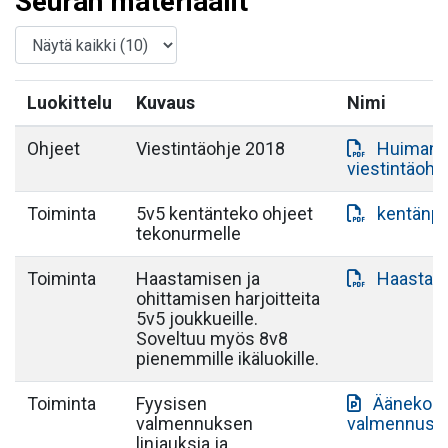
Seuran materiaalit
Luokittelu
Kuvaus
Nimi
Ohjeet
Viestintäohje 2018
Huiman J
viestintäohj
Toiminta
5v5 kentänteko ohjeet
kentänpi
tekonurmelle
Toiminta
Haastamisen ja
Haastami
ohittamisen harjoitteita
5v5 joukkueille.
Soveltuu myös 8v8
pienemmille ikäluokille.
Toiminta
Fyysisen
Äänekosk
valmennuksen
valmennus.p
linjauksia ja