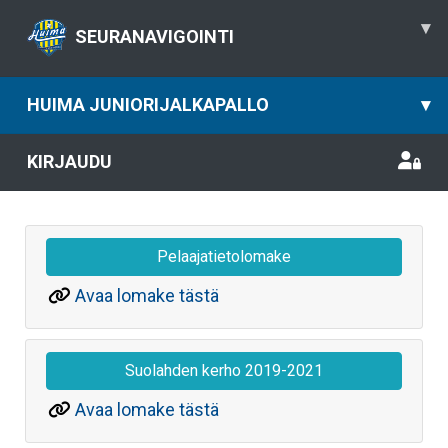
▾
SEURANAVIGOINTI
HUIMA JUNIORIJALKAPALLO
▾
KIRJAUDU
Pelaajatietolomake
Avaa lomake tästä
Suolahden kerho 2019-2021
Avaa lomake tästä