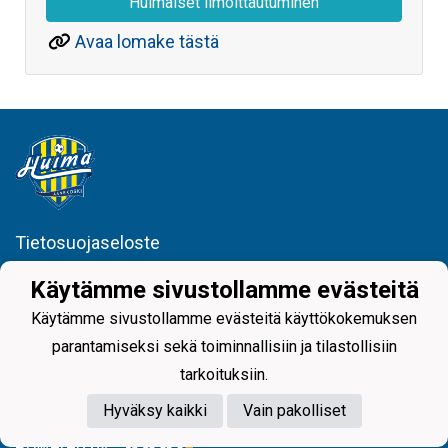
Huimaiset ilmoittautuminen
Avaa lomake tästä
Tietosuojaseloste
Juniorijalkapallo Huima
Käytämme sivustollamme evästeitä
minna.porrassalmi@huimajuniorijalkapallo.fi
Käytämme sivustollamme evästeitä käyttökokemuksen
@huimajuniorijalkapallo
parantamiseksi sekä toiminnallisiin ja tilastollisiin
tarkoituksiin.
Hyväksy kaikki
Vain pakolliset
Powered by