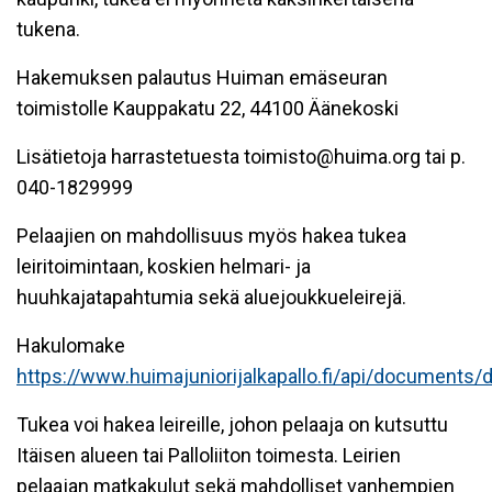
tukena.
Hakemuksen palautus Huiman emäseuran
toimistolle Kauppakatu 22, 44100 Äänekoski
Lisätietoja harrastetuesta toimisto@huima.org tai p.
040-1829999
Pelaajien on mahdollisuus myös hakea tukea
leiritoimintaan, koskien helmari- ja
huuhkajatapahtumia sekä aluejoukkueleirejä.
Hakulomake
https://www.huimajuniorijalkapallo.fi/api/documents
Tukea voi hakea leireille, johon pelaaja on kutsuttu
Itäisen alueen tai Palloliiton toimesta. Leirien
pelaajan matkakulut sekä mahdolliset vanhempien