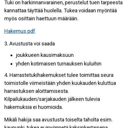
Tuki on harkinnanvarainen, perustelut tuen tarpeesta
kannattaa täyttää huolella. Tukea voidaan myöntää
myös osittain haettuun määrään.
Hakemus pdf
3. Avustusta voi saada
joukkueen kausimaksuun
yhden kotimaisen turnauksen kuluihin
4. Harrastetukihakemukset tulee toimittaa seura
toimistolle viimeistään yhden kuukauden kuluttua
harrastuksen aloittamisesta.
Kilpailukauden/sarjakauden jälkeen tulevia
hakemuksia ei huomioida.
Mikäli hakija saa avustusta toiselta taholta esim.
kaupunki, tukea ei myönnetä kaksinkertaisena