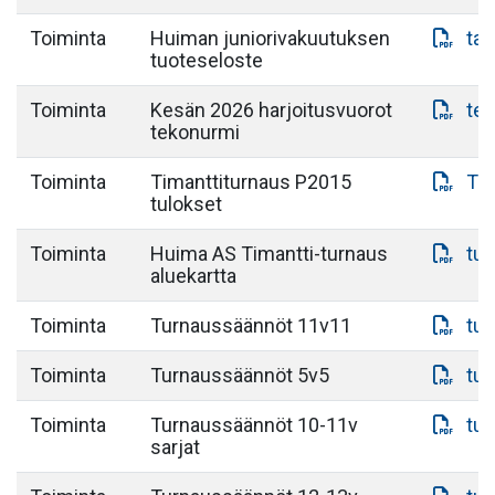
Toiminta
Huiman juniorivakuutuksen
tap
tuoteseloste
Toiminta
Kesän 2026 harjoitusvuorot
te
tekonurmi
Toiminta
Timanttiturnaus P2015
Tul
tulokset
Toiminta
Huima AS Timantti-turnaus
tur
aluekartta
Toiminta
Turnaussäännöt 11v11
tu
Toiminta
Turnaussäännöt 5v5
tu
Toiminta
Turnaussäännöt 10-11v
tu
sarjat