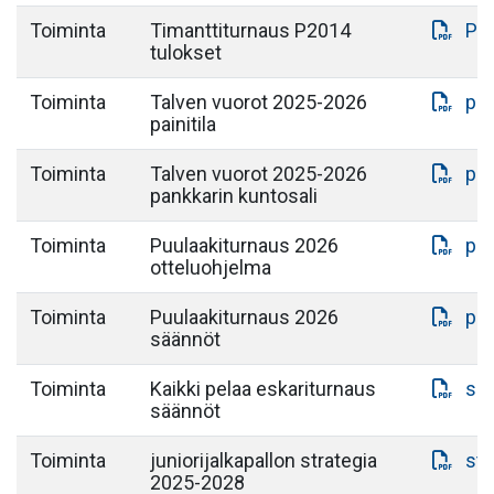
Toiminta
Timanttiturnaus P2014
P20
tulokset
Toiminta
Talven vuorot 2025-2026
pai
painitila
Toiminta
Talven vuorot 2025-2026
pan
pankkarin kuntosali
Toiminta
Puulaakiturnaus 2026
puu
otteluohjelma
Toiminta
Puulaakiturnaus 2026
pu
säännöt
Toiminta
Kaikki pelaa eskariturnaus
sää
säännöt
Toiminta
juniorijalkapallon strategia
str
2025-2028