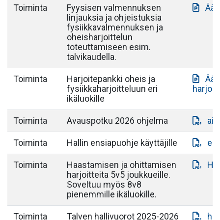
Toiminta
Fyysisen valmennuksen
Ään
linjauksia ja ohjeistuksia
fysiikkavalmennuksen ja
oheisharjoittelun
toteuttamiseen esim.
talvikaudella.
Toiminta
Harjoitepankki oheis ja
Ään
fysiikkaharjoitteluun eri
harjoit
ikäluokille
Toiminta
Avauspotku 2026 ohjelma
aik
Toiminta
Hallin ensiapuohje käyttäjille
ens
Toiminta
Haastamisen ja ohittamisen
Haa
harjoitteita 5v5 joukkueille.
Soveltuu myös 8v8
pienemmille ikäluokille.
Toiminta
Talven hallivuorot 2025-2026
hal