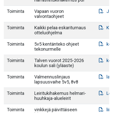
Toiminta
Vapaan vuoron
JU
valvontaohjeet
Toiminta
Kaikki pelaa eskariturnaus
KAI
otteluohjelma
Toiminta
5v5 kentänteko ohjeet
ken
tekonurmelle
Toiminta
Talven vuorot 2025-2026
kou
koulun sali (yläaste)
Toiminta
Valmennuslinjaus
lap
lapsuusvaihe 5v5, 8v8
Toiminta
Leiritukihakemus helmari-
Lei
huuhkaja-alueleirit
Toiminta
vinkkejä päivittäiseen
lii