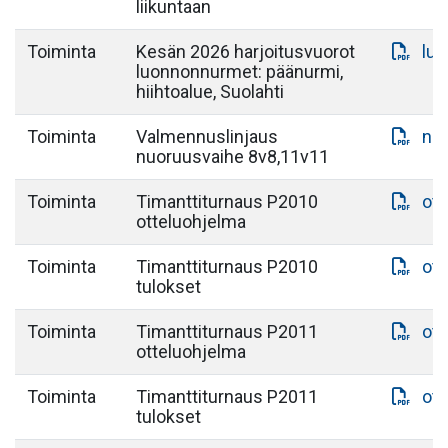
liikuntaan
Toiminta
Kesän 2026 harjoitusvuorot
lu
luonnonnurmet: päänurmi,
hiihtoalue, Suolahti
Toiminta
Valmennuslinjaus
nu
nuoruusvaihe 8v8,11v11
Toiminta
Timanttiturnaus P2010
ott
otteluohjelma
Toiminta
Timanttiturnaus P2010
ott
tulokset
Toiminta
Timanttiturnaus P2011
ott
otteluohjelma
Toiminta
Timanttiturnaus P2011
ott
tulokset