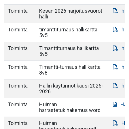
Toiminta
Kesän 2026 harjoitusvuorot
hal
halli
Toiminta
timanttiturnaus hallikartta
hal
5v5
Toiminta
Timanttiturnaus hallikartta
hal
5v5
Toiminta
Timantti-turnaus hallikartta
hal
8v8
Toiminta
Hallin käytännöt kausi 2025-
hal
2026
Toiminta
Huiman
Har
harrastetukihakemus word
Toiminta
Huiman
Ha
harrastetukihakemus pdf