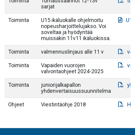
Toiminta
Turnaussäännöt 12-13v
tu
sarjat
Toiminta
U15 ikäluokalle ohjelmoitu
U15
nopeusharjoittelujakso. Voi
soveltaa ja hyödyntää
muissakin 11v11 ikäluokissa.
Toiminta
valmennuslinjaus alle 11 v
val
Toiminta
Vapaiden vuorojen
vap
valvontaohjeet 2024-2025
Toiminta
juniorijalkapallon
yhd
yhdenvertaisuussuunnitelma
Ohjeet
Viestintäohje 2018
Hui