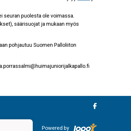
 ei seuran puolesta ole voimassa.
ikset), säärisuojat ja mukaan myös
taan pohjautuu Suomen Palloliiton
a.porrassalmi@huimajuniorijalkapallo.fi
Powered by