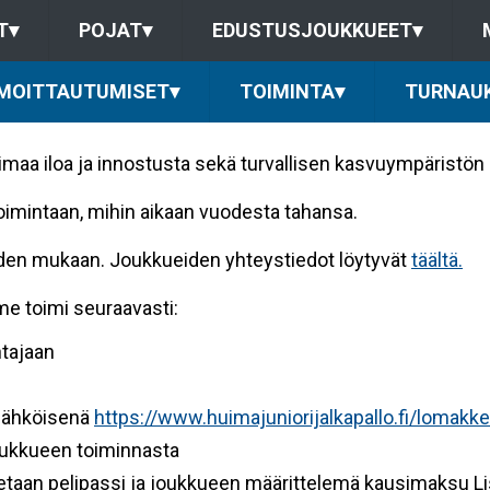
T
▾
POJAT
▾
EDUSTUSJOUKKUEET
▾
LMOITTAUTUMISET
▾
TOIMINTA
▾
TURNAU
imaa iloa ja innostusta sekä turvallisen kasvuympäristön l
toimintaan, mihin aikaan vuodesta tahansa.
en mukaan. Joukkueiden yhteystiedot löytyvät
täältä.
e toimi seuraavasti:
htajaan
 sähköisenä
https://www.huimajuniorijalkapallo.fi/lomakkee
joukkueen toiminnasta
aan pelipassi ja joukkueen määrittelemä kausimaksu Lis