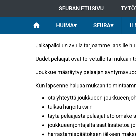
SEURAN ETUSIVU
TYTÖ
HUIMA
▾
SEURA
▾
I
Jalkapalloilun avulla tarjoamme lapsille hu
Uudet pelaajat ovat tervetulleita mukaan 
Joukkue määräytyy pelaajan syntymävuod
Kun lapsenne haluaa mukaan toimintaamm
ota yhteyttä joukkueen joukkueenjo
tulkaa harjoituksiin
täytä pelaajasta pelaajatietolomake
joukkueenjohtajalta saat lisätietoa 
harrastamispäätöksen jälkeen makset