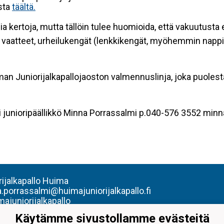
esta
täältä.
a kertoja, mutta tällöin tulee huomioida, että vakuutusta
set vaatteet, urheilukengät (lenkkikengät, myöhemmin napp
an Juniorijalkapallojaoston valmennuslinja, joka puoles
ai junioripäällikkö Minna Porrassalmi p.040-576 3552 minn
rijalkapallo Huima
.porrassalmi@huimajuniorijalkapallo.fi
ajuniorijalkapallo
Käytämme sivustollamme evästeitä