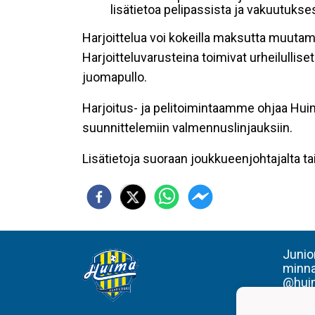
lisätietoa pelipassista ja vakuutuks
Harjoittelua voi kokeilla maksutta muutami
Harjoitteluvarusteina toimivat urheilulli
juomapullo.
Harjoitus- ja pelitoimintaamme ohjaa Huim
suunnittelemiin valmennuslinjauksiin.
Lisätietoja suoraan joukkueenjohtajalta t
Junio
minna
@huim