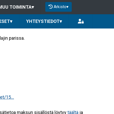
Arkisto
▾
MUU TOIMINTA
▾
KSET
▾
YHTEYSTIEDOT
▾
ajin parissa.
t/15...
ätietoa maksun sisällöstä löytyy
täältä
ja