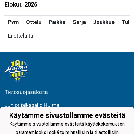
Elokuu
2026
Pvm
Ottelu
Paikka
Sarja
Joukkue
Tulo
Ei otteluita
Tietosuojaseloste
Juniorijalkapallo Huima
minna.porrassalmi@huimajuniorijalkapallo.fi
Käytämme sivustollamme evästeitä
@huimajuniorijalkapallo
Käytämme sivustollamme evästeitä käyttökokemuksen
parantamiseksi sekä toiminnallisiin ja tilastollisiin